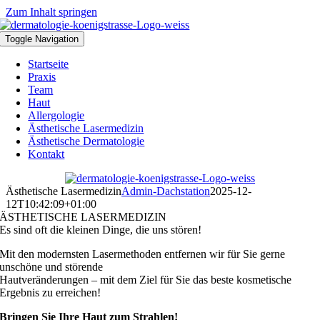
Zum Inhalt springen
Toggle Navigation
Startseite
Praxis
Team
Haut
Allergologie
Ästhetische Lasermedizin
Ästhetische Dermatologie
Kontakt
Ästhetische Lasermedizin
Admin-Dachstation
2025-12-
12T10:42:09+01:00
ÄSTHETISCHE LASERMEDIZIN
Es sind oft die kleinen Dinge, die uns stören!
Mit den modernsten Lasermethoden entfernen wir für Sie gerne
unschöne und störende
Hautveränderungen – mit dem Ziel für Sie das beste kosmetische
Ergebnis zu erreichen!
Bringen Sie Ihre Haut zum Strahlen!