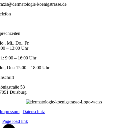
raxis@dermatologie-koenigstrasse.de
elefon
203 – 370324
prechzeiten
o., Mi., Do., Fr.
:00 – 13:00 Uhr
i.: 9:00 – 16:00 Uhr
o., Do.: 15:00 – 18:00 Uhr
nschrift
önigstraße 53
7051 Duisburg
Impressum
|
Datenschutz
Page load link